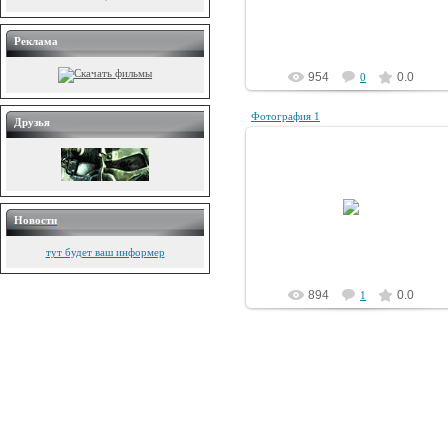
Amsterdam
Реклама
954
0.0
0
Фотография 1
Друзья
20.02.2009
Новости
Amsterdam
тут будет ваш информер
894
0.0
1