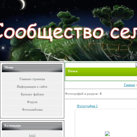
Меню
Поиск
Главная страница
Главная
Информация о сайте
Фотографий в разделе:
4
Каталог файлов
Форум
Фотография 1
Фотоальбомы
Календарь
20.02.2009
[n|a]